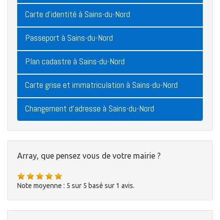
Carte d'identité à Sains-du-Nord
Passeport à Sains-du-Nord
Plan cadastre à Sains-du-Nord
Carte grise et immatriculation à Sains-du-Nord
Changement d'adresse à Sains-du-Nord
Array, que pensez vous de votre mairie ?
Note moyenne :
5
sur
5
basé sur
1
avis.