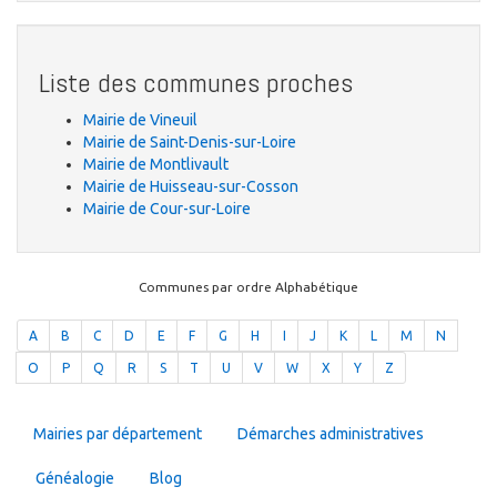
Liste des communes proches
Mairie de Vineuil
Mairie de Saint-Denis-sur-Loire
Mairie de Montlivault
Mairie de Huisseau-sur-Cosson
Mairie de Cour-sur-Loire
Communes par ordre Alphabétique
A
B
C
D
E
F
G
H
I
J
K
L
M
N
O
P
Q
R
S
T
U
V
W
X
Y
Z
Mairies par département
Démarches administratives
Généalogie
Blog