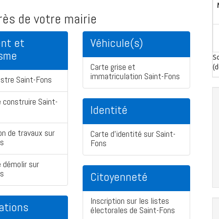
ès de votre mairie
nt et
Véhicule(s)
isme
So
Carte grise et
(d
immatriculation Saint-Fons
stre Saint-Fons
 construire Saint-
Identité
on de travaux sur
Carte d'identité sur Saint-
ns
Fons
 démolir sur
ns
Citoyenneté
Inscription sur les listes
ations
électorales de Saint-Fons