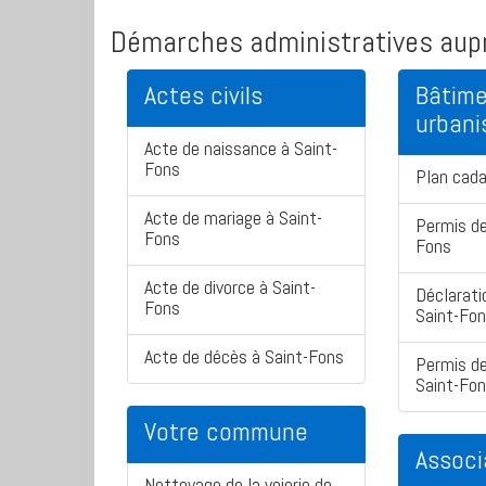
Démarches administratives aupr
Actes civils
Bâtime
urban
Acte de naissance à Saint-
Fons
Plan cada
Acte de mariage à Saint-
Permis de
Fons
Fons
Acte de divorce à Saint-
Déclarati
Fons
Saint-Fo
Acte de décès à Saint-Fons
Permis de
Saint-Fo
Votre commune
Associ
Nettoyage de la voierie de