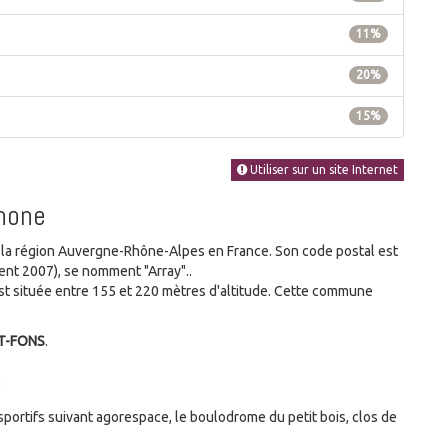
11%
20%
15%
Utiliser sur un site Internet
Rhone
a région Auvergne-Rhône-Alpes en France. Son code postal est
nt 2007), se nomment "Array"..
t située entre 155 et 220 mètres d'altitude. Cette commune
NT-FONS
.
s
portifs suivant agorespace, le boulodrome du petit bois, clos de