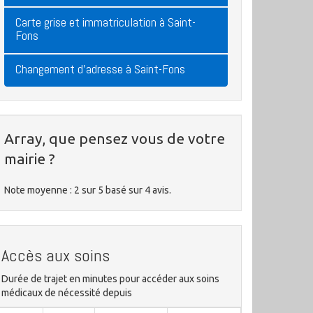
Carte grise et immatriculation à Saint-
Fons
Changement d'adresse à Saint-Fons
Array, que pensez vous de votre
mairie ?
Note moyenne :
2
sur
5
basé sur
4
avis.
Accès aux soins
Durée de trajet en minutes pour accéder aux soins
médicaux de nécessité depuis