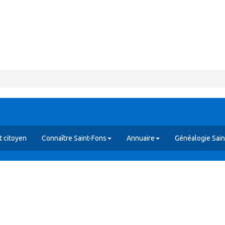
 citoyen
Connaître Saint-Fons
Annuaire
Généalogie Sain