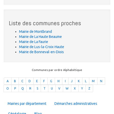
Liste des communes proches
Mairie de Montbrand
Mairie de La Haute Beaume
Mairie de La Faurie
Mairie de Lus-la-Croix-Haute
Mairie de Bonneval-en-Diois
Communes par ordre Alphabétique
A
B
C
D
E
F
G
H
I
J
K
L
M
N
O
P
Q
R
S
T
U
V
W
X
Y
Z
Mairies par département
Démarches administratives
Généalogie
Blog