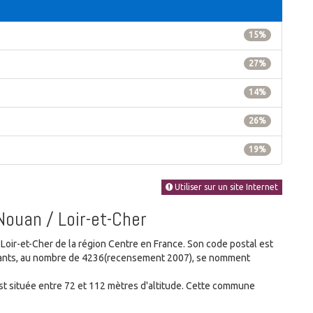
15%
27%
14%
26%
19%
Utiliser sur un site Internet
Nouan / Loir-et-Cher
ir-et-Cher de la région Centre en France. Son code postal est
bitants, au nombre de 4236(recensement 2007), se nomment
 située entre 72 et 112 mètres d'altitude. Cette commune