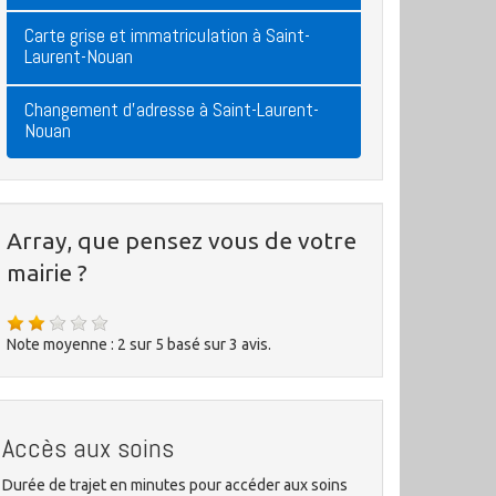
Carte grise et immatriculation à Saint-
Laurent-Nouan
Changement d'adresse à Saint-Laurent-
Nouan
Array, que pensez vous de votre
mairie ?
Note moyenne :
2
sur
5
basé sur
3
avis.
Accès aux soins
Durée de trajet en minutes pour accéder aux soins