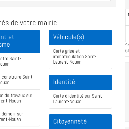
ès de votre mairie
nt et
Véhicule(s)
isme
So
Carte grise et
(d
immatriculation Saint-
stre Saint-
Laurent-Nouan
Nouan
 construire Saint-
Identité
Nouan
on de travaux sur
Carte d'identité sur Saint-
urent-Nouan
Laurent-Nouan
 démolir sur
urent-Nouan
Citoyenneté