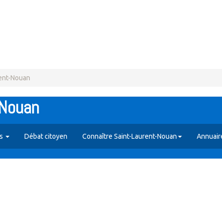
rent-Nouan
-Nouan
es
Débat citoyen
Connaître Saint-Laurent-Nouan
Annuair