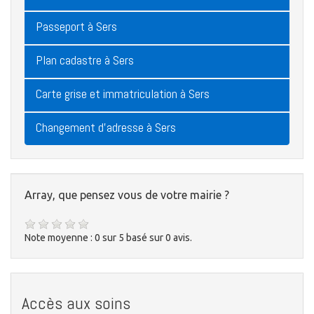
Passeport à Sers
Plan cadastre à Sers
Carte grise et immatriculation à Sers
Changement d'adresse à Sers
Array, que pensez vous de votre mairie ?
Note moyenne :
0
sur
5
basé sur
0
avis.
Accès aux soins