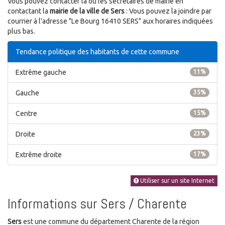
Vous pouvez contacter la ou les secrétaires de mairie en
contactant la
mairie de la ville de Sers
: Vous pouvez la joindre par
courrier à l'adresse "Le Bourg 16410 SERS" aux horaires indiquées
plus bas.
Tendance politique des habitants de cette commune
Extrême gauche
11%
Gauche
35%
Centre
15%
Droite
23%
Extrême droite
17%
Utiliser sur un site Internet
Informations sur Sers / Charente
Sers
est une commune du département Charente de la région