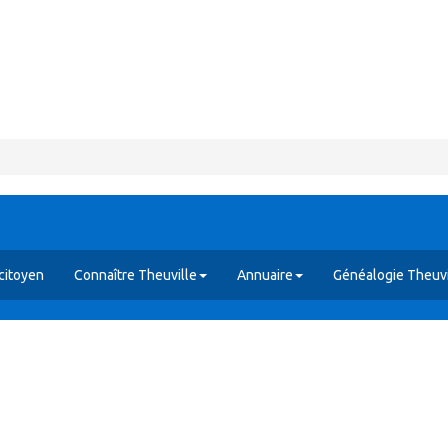
citoyen
Connaître Theuville
Annuaire
Généalogie Theuvi