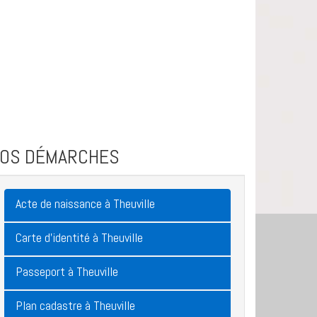
VOS DÉMARCHES
Acte de naissance à Theuville
Carte d'identité à Theuville
Passeport à Theuville
Plan cadastre à Theuville