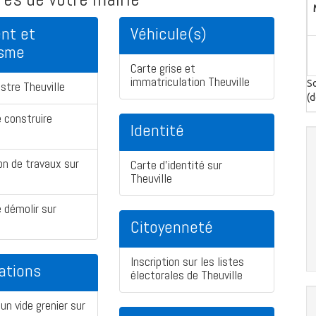
nt et
Véhicule(s)
isme
Carte grise et
immatriculation Theuville
So
stre Theuville
(d
 construire
Identité
on de travaux sur
Carte d'identité sur
Theuville
 démolir sur
Citoyenneté
Inscription sur les listes
ations
électorales de Theuville
un vide grenier sur