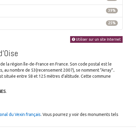
39%
25%
Utiliser sur un site Internet
d'Oise
 la région île-de-France en France. Son code postal est le
ants, au nombre de 53(recensement 2007), se nomment "Array"..
 située entre 58 et 125 mètres d'altitude. Cette commune
NES
.
ional du Vexin français
. Vous pourrez y voir des monuments tels