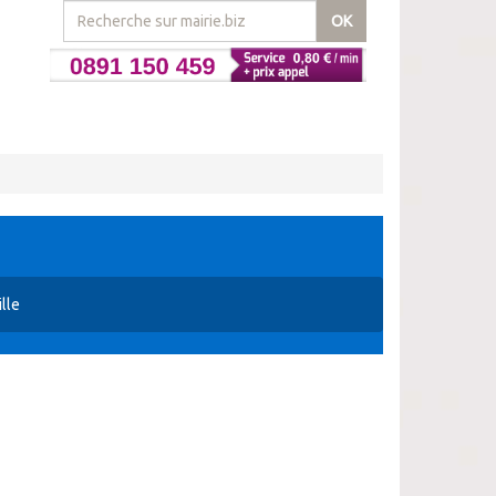
OK
lle