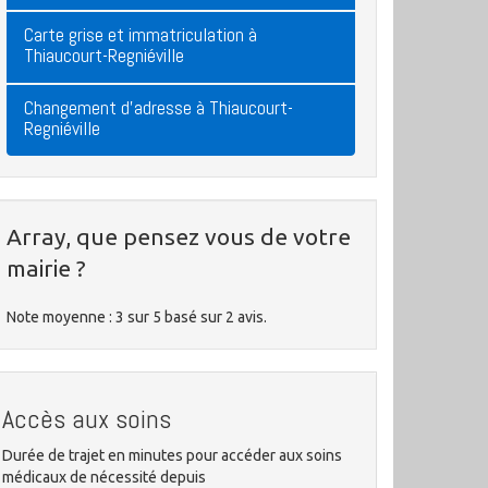
Carte grise et immatriculation à
Thiaucourt-Regniéville
Changement d'adresse à Thiaucourt-
Regniéville
Array, que pensez vous de votre
mairie ?
Note moyenne :
3
sur
5
basé sur
2
avis.
Accès aux soins
Durée de trajet en minutes pour accéder aux soins
médicaux de nécessité depuis