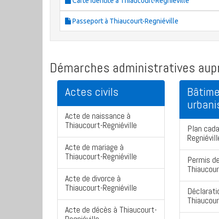
Carte identité à Thiaucourt-Regniéville
Passeport à Thiaucourt-Regniéville
Démarches administratives aupr
Actes civils
Bâtime
urban
Acte de naissance à
Thiaucourt-Regniéville
Plan cada
Regniévill
Acte de mariage à
Thiaucourt-Regniéville
Permis de
Thiaucour
Acte de divorce à
Thiaucourt-Regniéville
Déclarati
Thiaucour
Acte de décès à Thiaucourt-
Regniéville