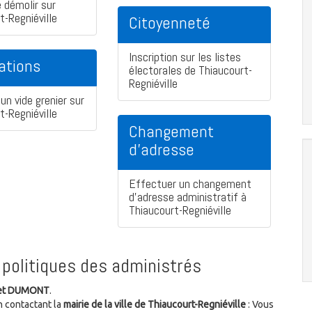
 démolir sur
t-Regniéville
Citoyenneté
Inscription sur les listes
ations
électorales de Thiaucourt-
Regniéville
un vide grenier sur
t-Regniéville
Changement
d'adresse
Effectuer un changement
d'adresse administratif à
Thiaucourt-Regniéville
politiques des administrés
et DUMONT
.
n contactant la
mairie de la ville de Thiaucourt-Regniéville
: Vous