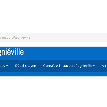
hiaucourt-Regniéville
niéville
ques
Débat citoyen
Connaître Thiaucourt-Regniéville
Ann