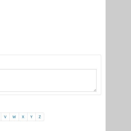
V
W
X
Y
Z