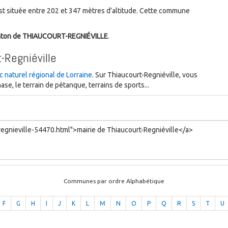
t située entre 202 et 347 mètres d'altitude. Cette commune
nton de THIAUCOURT-REGNIÉVILLE
.
Regniéville
c naturel régional de Lorraine
. Sur Thiaucourt-Regniéville, vous
e, le terrain de pétanque, terrains de sports...
Communes par ordre Alphabétique
F
G
H
I
J
K
L
M
N
O
P
Q
R
S
T
U