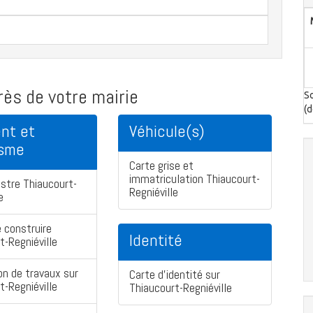
ès de votre mairie
So
(d
nt et
Véhicule(s)
isme
Carte grise et
immatriculation Thiaucourt-
stre Thiaucourt-
Regniéville
e
 construire
Identité
t-Regniéville
on de travaux sur
Carte d'identité sur
t-Regniéville
Thiaucourt-Regniéville