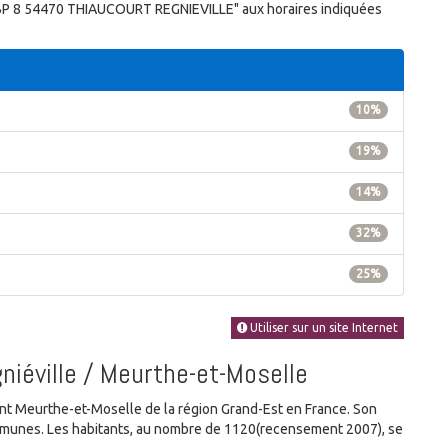
n, BP 8 54470 THIAUCOURT REGNIEVILLE" aux horaires indiquées
10%
19%
14%
32%
25%
Utiliser sur un site Internet
niéville / Meurthe-et-Moselle
 Meurthe-et-Moselle de la région Grand-Est en France. Son
 communes. Les habitants, au nombre de 1120(recensement 2007), se