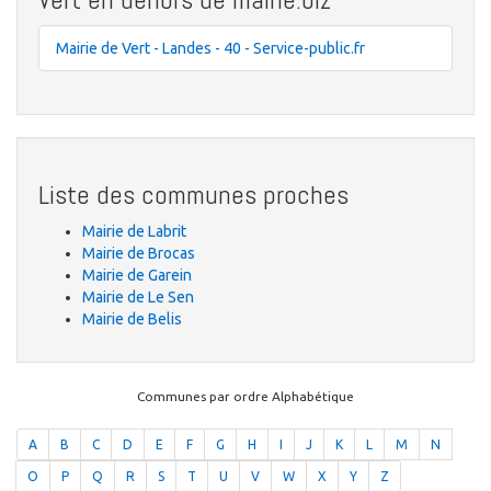
Mairie de Vert - Landes - 40 - Service-public.fr
Liste des communes proches
Mairie de Labrit
Mairie de Brocas
Mairie de Garein
Mairie de Le Sen
Mairie de Belis
Communes par ordre Alphabétique
A
B
C
D
E
F
G
H
I
J
K
L
M
N
O
P
Q
R
S
T
U
V
W
X
Y
Z