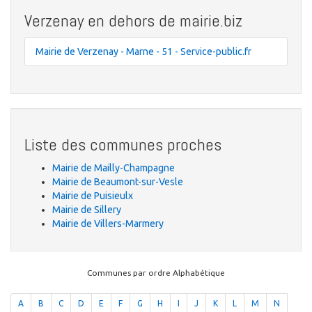
Verzenay en dehors de mairie.biz
Mairie de Verzenay - Marne - 51 - Service-public.fr
Liste des communes proches
Mairie de Mailly-Champagne
Mairie de Beaumont-sur-Vesle
Mairie de Puisieulx
Mairie de Sillery
Mairie de Villers-Marmery
Communes par ordre Alphabétique
A
B
C
D
E
F
G
H
I
J
K
L
M
N