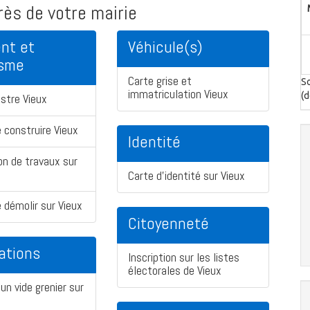
ès de votre mairie
nt et
Véhicule(s)
isme
Carte grise et
So
immatriculation Vieux
(d
stre Vieux
 construire Vieux
Identité
on de travaux sur
Carte d'identité sur Vieux
 démolir sur Vieux
Citoyenneté
ations
Inscription sur les listes
électorales de Vieux
un vide grenier sur