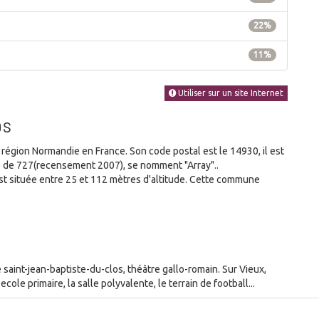
22%
11%
Utiliser sur un site Internet
os
gion Normandie en France. Son code postal est le 14930, il est
e de 727(recensement 2007), se nomment "Array"..
 située entre 25 et 112 mètres d'altitude. Cette commune
saint-jean-baptiste-du-clos, théâtre gallo-romain. Sur Vieux,
ole primaire, la salle polyvalente, le terrain de football...