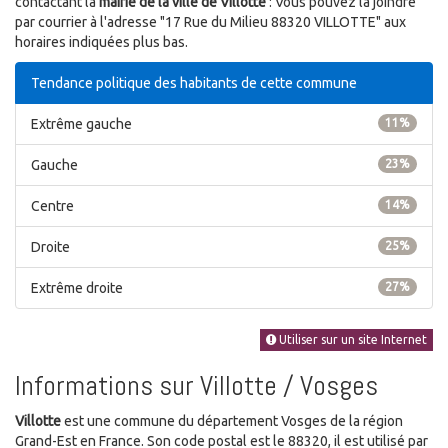
contactant la
mairie de la ville de Villotte
: Vous pouvez la joindre
par courrier à l'adresse "17 Rue du Milieu 88320 VILLOTTE" aux
horaires indiquées plus bas.
Tendance politique des habitants de cette commune
Extrême gauche
11%
Gauche
23%
Centre
14%
Droite
25%
Extrême droite
27%
Utiliser sur un site Internet
Informations sur Villotte / Vosges
Villotte
est une commune du département Vosges de la région
Grand-Est en France. Son code postal est le 88320, il est utilisé par