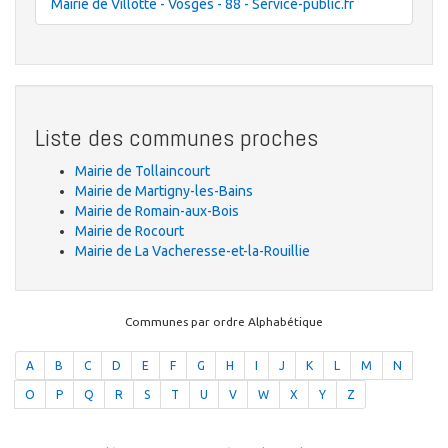
Mairie de Villotte - Vosges - 88 - Service-public.fr
Liste des communes proches
Mairie de Tollaincourt
Mairie de Martigny-les-Bains
Mairie de Romain-aux-Bois
Mairie de Rocourt
Mairie de La Vacheresse-et-la-Rouillie
Communes par ordre Alphabétique
A
B
C
D
E
F
G
H
I
J
K
L
M
N
O
P
Q
R
S
T
U
V
W
X
Y
Z