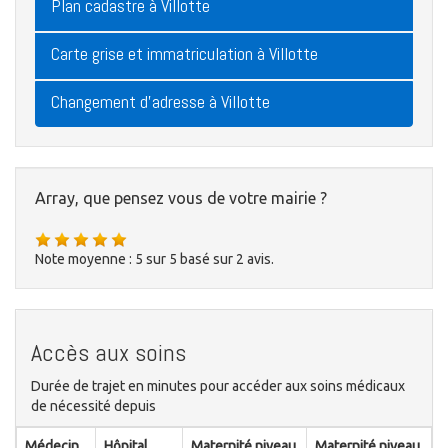
Plan cadastre à Villotte
Carte grise et immatriculation à Villotte
Changement d'adresse à Villotte
Array, que pensez vous de votre mairie ?
Note moyenne :
5
sur
5
basé sur
2
avis.
Accès aux soins
Durée de trajet en minutes pour accéder aux soins médicaux
de nécessité depuis
Médecin
Hôpital
Maternité niveau
Maternité niveau