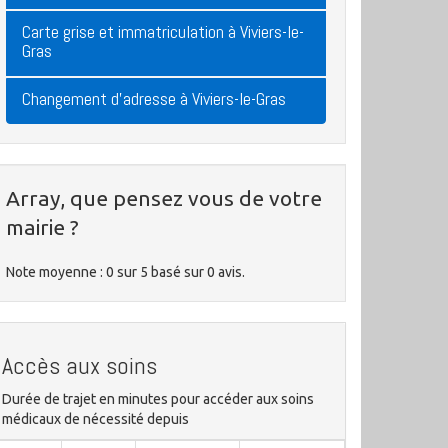
Carte grise et immatriculation à Viviers-le-
Gras
Changement d'adresse à Viviers-le-Gras
Array, que pensez vous de votre
mairie ?
Note moyenne :
0
sur
5
basé sur
0
avis.
Accès aux soins
Durée de trajet en minutes pour accéder aux soins
médicaux de nécessité depuis