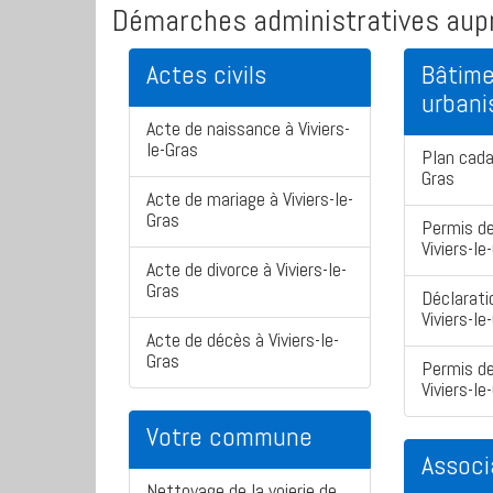
Démarches administratives aupr
Actes civils
Bâtime
urban
Acte de naissance à Viviers-
le-Gras
Plan cadas
Gras
Acte de mariage à Viviers-le-
Gras
Permis de
Viviers-le
Acte de divorce à Viviers-le-
Gras
Déclarati
Viviers-le
Acte de décès à Viviers-le-
Gras
Permis de
Viviers-le
Votre commune
Associ
Nettoyage de la voierie de