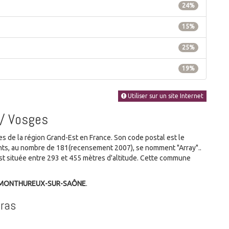
24%
15%
25%
19%
Utiliser sur un site Internet
 / Vosges
de la région Grand-Est en France. Son code postal est le
tants, au nombre de 181(recensement 2007), se nomment "Array"..
t située entre 293 et 455 mètres d'altitude. Cette commune
e MONTHUREUX-SUR-SAÔNE
.
Gras