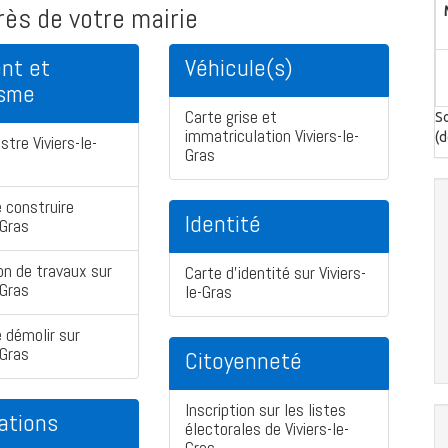
ès de votre mairie
nt et
Véhicule(s)
isme
Carte grise et
So
immatriculation Viviers-le-
(d
tre Viviers-le-
Gras
 construire
Identité
-Gras
on de travaux sur
Carte d'identité sur Viviers-
-Gras
le-Gras
 démolir sur
-Gras
Citoyenneté
Inscription sur les listes
ations
électorales de Viviers-le-
Gras