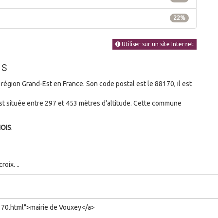
22%
Utiliser sur un site Internet
es
gion Grand-Est en France. Son code postal est le 88170, il est
t située entre 297 et 453 mètres d'altitude. Cette commune
NOIS
.
oix. ..