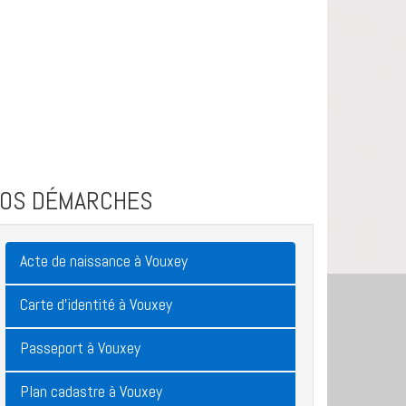
VOS DÉMARCHES
Acte de naissance à Vouxey
Carte d'identité à Vouxey
Passeport à Vouxey
Plan cadastre à Vouxey