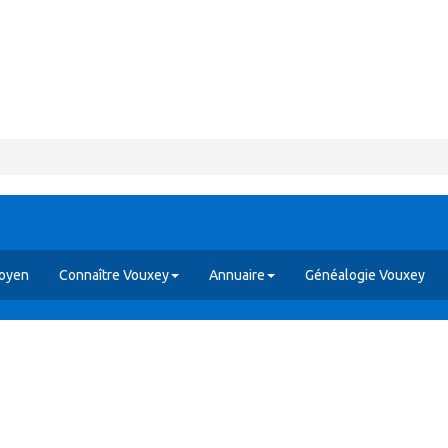
toyen
Connaître Vouxey
Annuaire
Généalogie Vouxey