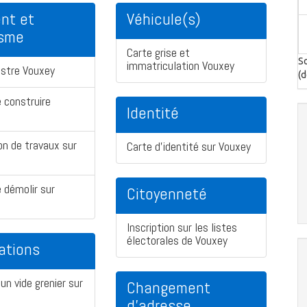
nt et
Véhicule(s)
isme
Carte grise et
So
immatriculation Vouxey
astre Vouxey
(d
 construire
Identité
on de travaux sur
Carte d'identité sur Vouxey
 démolir sur
Citoyenneté
Inscription sur les listes
électorales de Vouxey
ations
un vide grenier sur
Changement
d'adresse