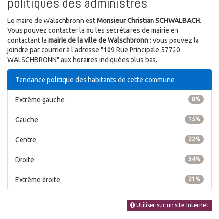
politiques des administrés
Le maire de Walschbronn est
Monsieur Christian SCHWALBACH
.
Vous pouvez contacter la ou les secrétaires de mairie en
contactant la
mairie de la ville de Walschbronn
: Vous pouvez la
joindre par courrier à l'adresse "109 Rue Principale 57720
WALSCHBRONN" aux horaires indiquées plus bas.
Tendance politique des habitants de cette commune
Extrême gauche
8%
Gauche
15%
Centre
22%
Droite
34%
Extrême droite
21%
Utiliser sur un site Internet