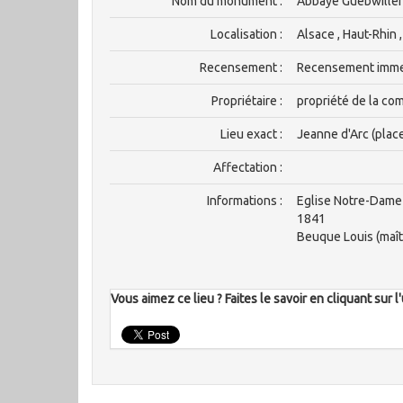
Nom du monument :
Abbaye Guebwille
Localisation :
Alsace , Haut-Rhin 
Recensement :
Recensement imm
Propriétaire :
propriété de la c
Lieu exact :
Jeanne d'Arc (plac
Affectation :
Informations :
Eglise Notre-Dame 
1841
Beuque Louis (maîtr
Vous aimez ce lieu ? Faites le savoir en cliquant sur 