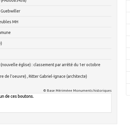
r (PA00085438)
, Guebwiller
eubles MH
ommune
e)
(nouvelle église) : classement par arrêté du 1er octobre
e de l'oeuvre) , Ritter Gabriel-Ignace (architecte)
© Base Mériméee Monuments historiques
l'un de ces boutons.