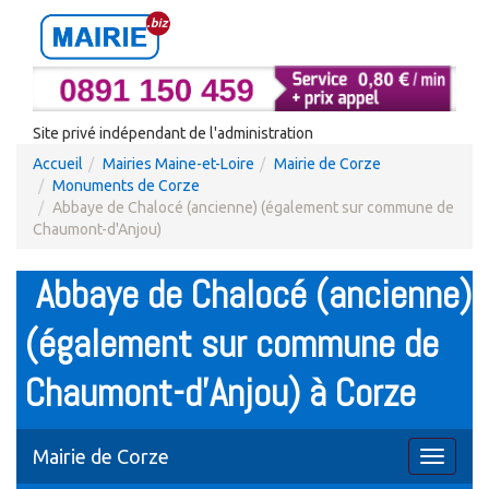
Site privé indépendant de l'administration
Accueil
Mairies Maine-et-Loire
Mairie de Corze
Monuments de Corze
Abbaye de Chalocé (ancienne) (également sur commune de
Chaumont-d'Anjou)
Abbaye de Chalocé (ancienne)
(également sur commune de
Chaumont-d'Anjou) à Corze
Mairie de Corze
Toggle
navigati