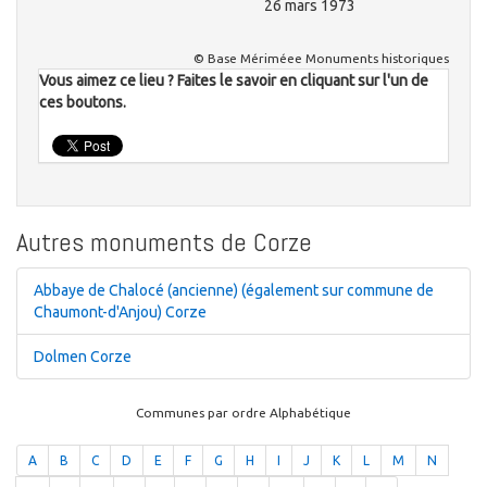
26 mars 1973
© Base Mériméee Monuments historiques
Vous aimez ce lieu ? Faites le savoir en cliquant sur l'un de
ces boutons.
Autres monuments de Corze
Abbaye de Chalocé (ancienne) (également sur commune de
Chaumont-d'Anjou) Corze
Dolmen Corze
Communes par ordre Alphabétique
A
B
C
D
E
F
G
H
I
J
K
L
M
N