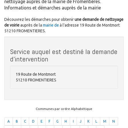
nettoyage auprès de la mairie de Fromentières.
Informations et démarches auprès de la mairie
Découvrez les démarches pour obtenir
une demande de nettoyage
de voirie
auprès de la
mairie de
à l'adresse 19 Route de Montmort
51210 FROMENTIERES.
Service auquel est destiné la demande
d'intervention
19 Route de Montmort
51210 FROMENTIERES
Communes par ordre Alphabétique
A
B
C
D
E
F
G
H
I
J
K
L
M
N