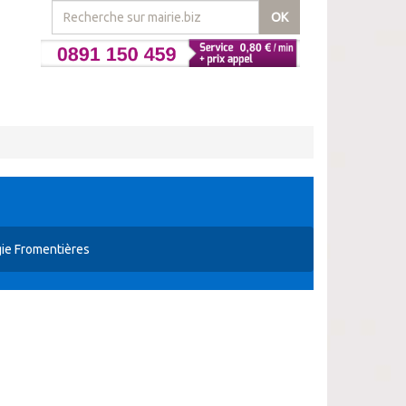
OK
ie Fromentières