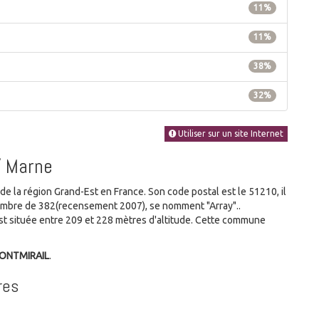
11%
11%
38%
32%
Utiliser sur un site Internet
/ Marne
la région Grand-Est en France. Son code postal est le 51210, il
nombre de 382(recensement 2007), se nomment "Array"..
t située entre 209 et 228 mètres d'altitude. Cette commune
MONTMIRAIL
.
res