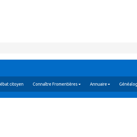
ébat citoyen
Connaître Fromentières
Annuaire
Généalog