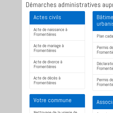
Démarches administratives aupr
Actes civils
Bâtime
urban
Acte de naissance à
Fromentières
Plan cad
Acte de mariage à
Permis de
Fromentières
Fromenti
Acte de divorce à
Déclarati
Fromentières
Fromenti
Acte de décès à
Permis de
Fromentières
Fromenti
Votre commune
Associ
Nettoyage de la voierie de