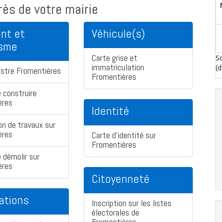
ès de votre mairie
nt et
Véhicule(s)
isme
Carte grise et
So
immatriculation
(d
astre Fromentières
Fromentières
 construire
ères
Identité
on de travaux sur
ères
Carte d'identité sur
Fromentières
 démolir sur
ères
Citoyenneté
ations
Inscription sur les listes
électorales de
Fromentières