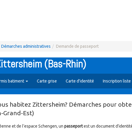
Démarches administratives
Demande de passeport
ittersheim (Bas-Rhin)
rmis batiment
Carte grise
Carte d'identité
Inscription liste
ous habitez Zittersheim? Démarches pour obte
n-Grand-Est)
péenne et de l’espace Schengen, un
passeport
est un document d’identité