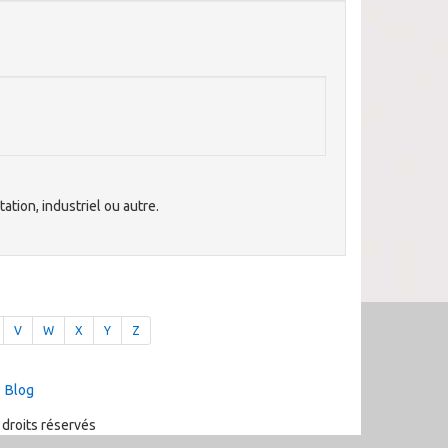
ation, industriel ou autre.
V
W
X
Y
Z
Blog
 droits réservés