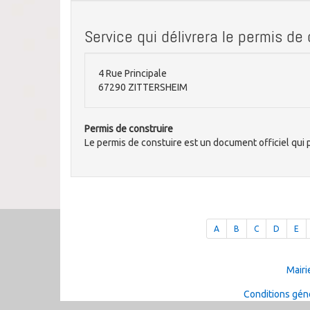
Service qui délivrera le permis de
4 Rue Principale
67290 ZITTERSHEIM
Permis de construire
Le permis de constuire est un document officiel qui p
A
B
C
D
E
Mairi
Conditions géné