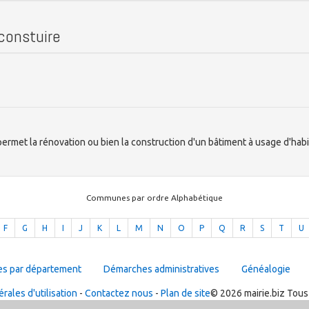
 constuire
ermet la rénovation ou bien la construction d'un bâtiment à usage d'habit
Communes par ordre Alphabétique
F
G
H
I
J
K
L
M
N
O
P
Q
R
S
T
U
es par département
Démarches administratives
Généalogie
rales d'utilisation
-
Contactez nous
-
Plan de site
© 2026 mairie.biz Tous