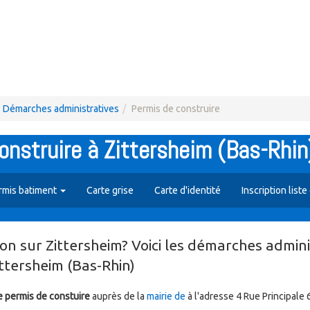
Démarches administratives
Permis de construire
nstruire à Zittersheim (Bas-Rhin
rmis batiment
Carte grise
Carte d'identité
Inscription liste
on sur Zittersheim? Voici les démarches admini
ittersheim (Bas-Rhin)
 permis de constuire
auprès de la
mairie de
à l'adresse 4 Rue Principal