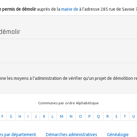
 permis de démolir
auprès de la
mairie de
à l'adresse 285 rue de Savoi
 démolir
nne les moyens à l'administration de vérifier qu'un projet de démolition 
Communes par ordre Alphabétique
F
G
H
I
J
K
L
M
N
O
P
Q
R
S
T
U
es par département
Démarches administratives
Généalogie