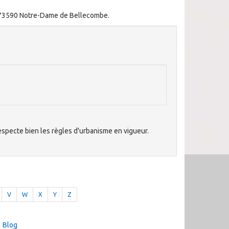
e 73590 Notre-Dame de Bellecombe.
respecte bien les règles d'urbanisme en vigueur.
V
W
X
Y
Z
Blog