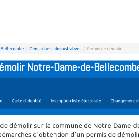
e-Bellecombe
Démarches administratives
Permis de démolir
émolir Notre-Dame-de-Bellecombe
se
Carte d'identité
Inscription liste électorale
Changement d
de démolir sur la commune de Notre-Dame-de-
 démarches d'obtention d'un permis de démol