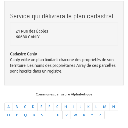
Service qui délivrera le plan cadastral
21 Rue des Écoles
60680 CANLY
Cadastre Canly
Canly édite un plan limitant chacune des propriétés de son
territoire. Les noms des propriétaires Array de ces parcelles
sont inscrits dans un registre.
Communes par ordre Alphabétique
A
B
C
D
E
F
G
H
I
J
K
L
M
N
O
P
Q
R
S
T
U
V
W
X
Y
Z