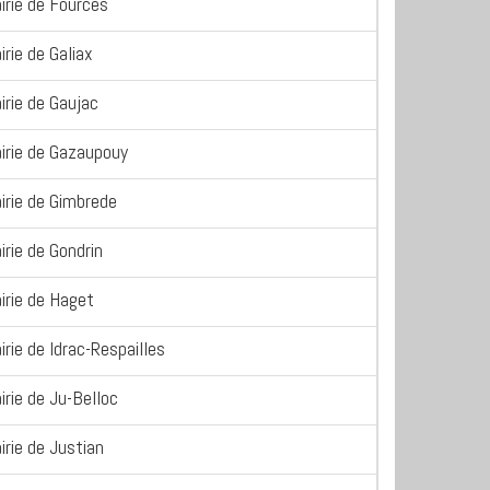
irie de Fources
irie de Galiax
irie de Gaujac
irie de Gazaupouy
irie de Gimbrede
irie de Gondrin
irie de Haget
irie de Idrac-Respailles
irie de Ju-Belloc
irie de Justian