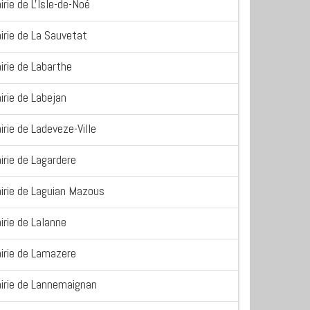
irie de L'Isle-de-Noé
irie de La Sauvetat
irie de Labarthe
irie de Labejan
irie de Ladeveze-Ville
irie de Lagardere
irie de Laguian Mazous
irie de Lalanne
irie de Lamazere
irie de Lannemaignan