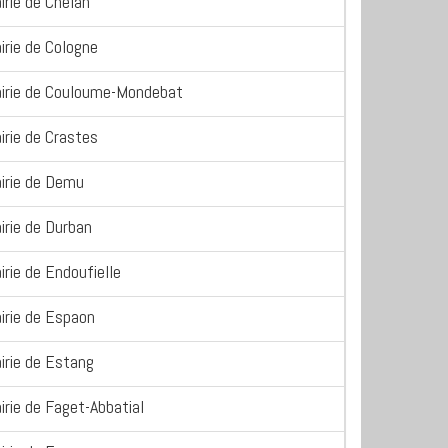
irie de Chelan
irie de Cologne
irie de Couloume-Mondebat
irie de Crastes
irie de Demu
irie de Durban
irie de Endoufielle
irie de Espaon
irie de Estang
irie de Faget-Abbatial