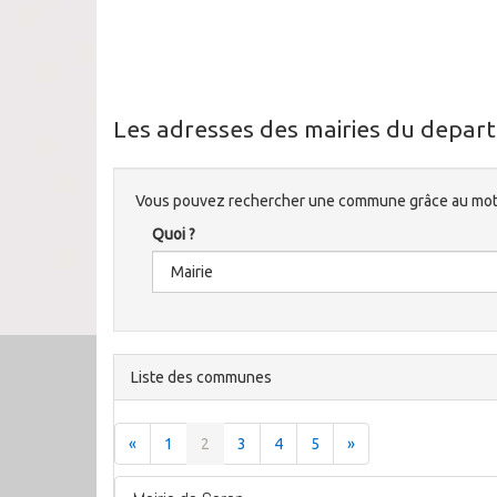
Les adresses des mairies du depart
Vous pouvez rechercher une commune grâce au mote
Quoi ?
Liste des communes
«
1
2
3
4
5
»