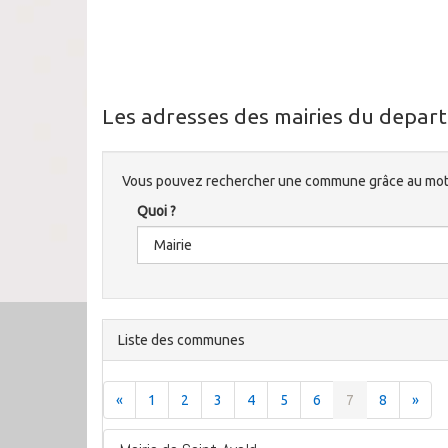
Les adresses des mairies du depart
Vous pouvez rechercher une commune grâce au mote
Quoi ?
Liste des communes
«
1
2
3
4
5
6
7
8
»