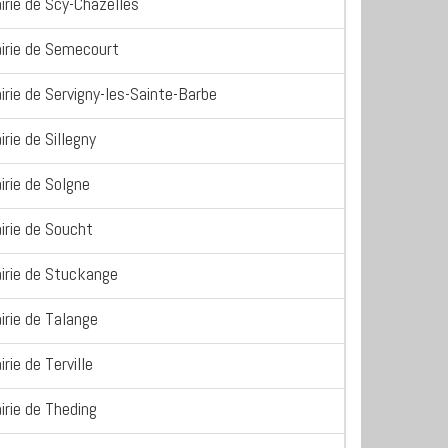
irie de Scy-Chazelles
irie de Semecourt
irie de Servigny-les-Sainte-Barbe
irie de Sillegny
irie de Solgne
irie de Soucht
irie de Stuckange
irie de Talange
irie de Terville
irie de Theding