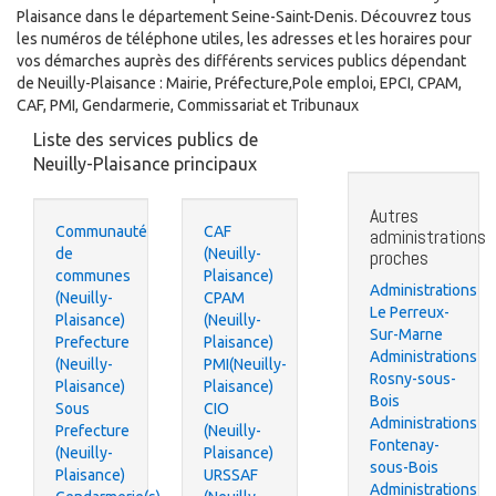
Plaisance dans le département Seine-Saint-Denis. Découvrez tous
les numéros de téléphone utiles, les adresses et les horaires pour
vos démarches auprès des différents services publics dépendant
de Neuilly-Plaisance : Mairie, Préfecture,Pole emploi, EPCI, CPAM,
CAF, PMI, Gendarmerie, Commissariat et Tribunaux
Liste des services publics de
Neuilly-Plaisance principaux
Autres
Communauté
CAF
administrations
de
(Neuilly-
proches
communes
Plaisance)
Administrations
(Neuilly-
CPAM
Le Perreux-
Plaisance)
(Neuilly-
Sur-Marne
Prefecture
Plaisance)
Administrations
(Neuilly-
PMI(Neuilly-
Rosny-sous-
Plaisance)
Plaisance)
Bois
Sous
CIO
Administrations
Prefecture
(Neuilly-
Fontenay-
(Neuilly-
Plaisance)
sous-Bois
Plaisance)
URSSAF
Administrations