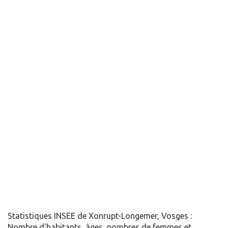
Statistiques INSEE de Xonrupt-Longemer, Vosges :
Nombre d'habitants, âges, nombres de femmes et