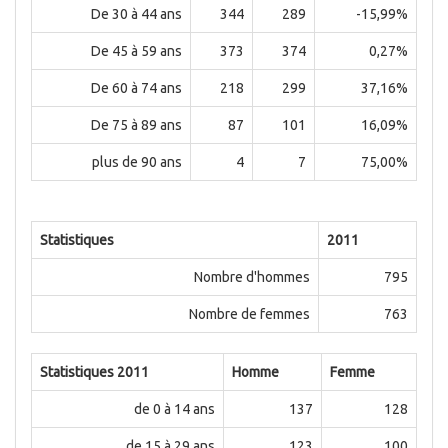
De 30 à 44 ans
344
289
-15,99%
De 45 à 59 ans
373
374
0,27%
De 60 à 74 ans
218
299
37,16%
De 75 à 89 ans
87
101
16,09%
plus de 90 ans
4
7
75,00%
Statistiques
2011
Nombre d'hommes
795
Nombre de femmes
763
Statistiques 2011
Homme
Femme
de 0 à 14 ans
137
128
de 15 à 29 ans
123
100