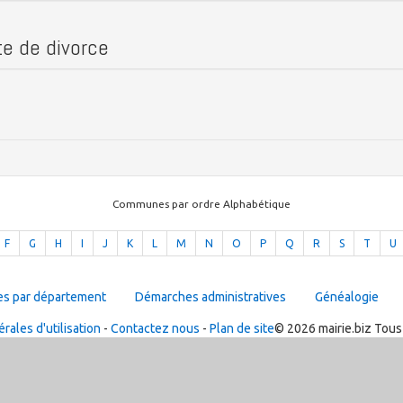
cte de divorce
Communes par ordre Alphabétique
F
G
H
I
J
K
L
M
N
O
P
Q
R
S
T
U
es par département
Démarches administratives
Généalogie
rales d'utilisation
-
Contactez nous
-
Plan de site
© 2026 mairie.biz Tous