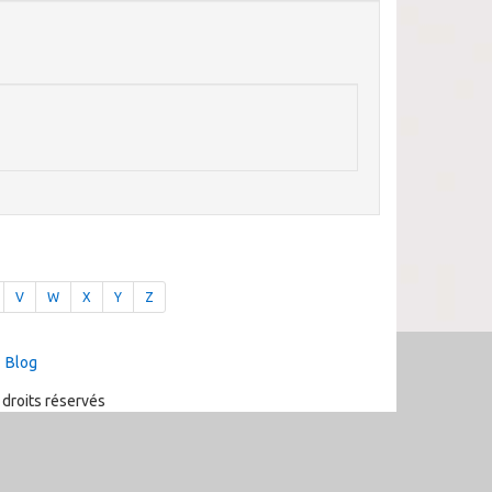
V
W
X
Y
Z
Blog
 droits réservés