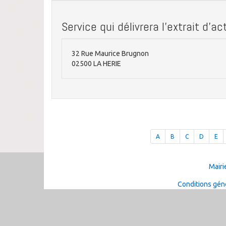
Service qui délivrera l'extrait d'a
32 Rue Maurice Brugnon
02500 LA HERIE
A
B
C
D
E
Mairi
Conditions géné