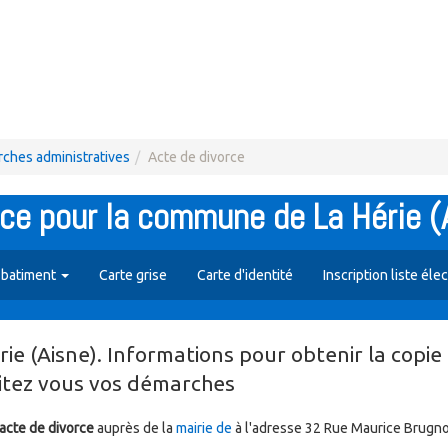
ches administratives
Acte de divorce
ce pour la commune de La Hérie (
 batiment
Carte grise
Carte d'identité
Inscription liste éle
e (Aisne). Informations pour obtenir la copie
litez vous vos démarches
acte de divorce
auprès de la
mairie de
à l'adresse 32 Rue Maurice Brugn