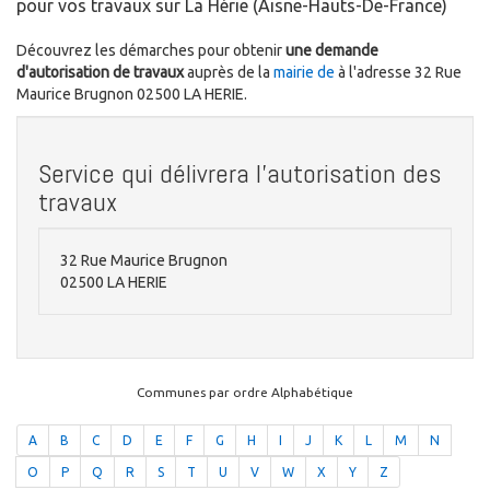
pour vos travaux sur La Hérie (Aisne-Hauts-De-France)
Découvrez les démarches pour obtenir
une demande
d'autorisation de travaux
auprès de la
mairie de
à l'adresse 32 Rue
Maurice Brugnon 02500 LA HERIE.
Service qui délivrera l'autorisation des
travaux
32 Rue Maurice Brugnon
02500 LA HERIE
Communes par ordre Alphabétique
A
B
C
D
E
F
G
H
I
J
K
L
M
N
O
P
Q
R
S
T
U
V
W
X
Y
Z