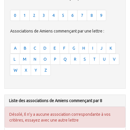
0
1
2
3
4
5
6
7
8
9
Associations de Amiens commençant par une lettre :
A
B
C
D
E
F
G
H
I
J
K
L
M
N
O
P
Q
R
S
T
U
V
W
X
Y
Z
Liste des associations de Amiens commençant par 8
Désolé, Il n'y a aucune association correspondante à vos
critères, essayez avec une autre lettre