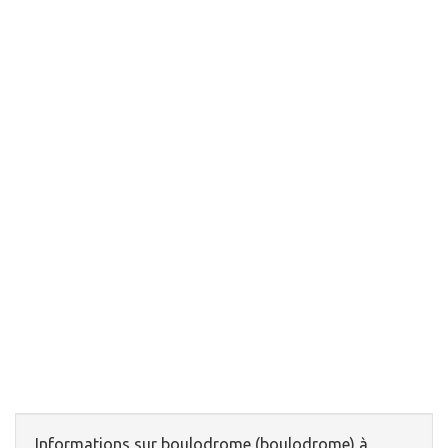
Informations sur boulodrome (boulodrome) à