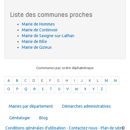
Liste des communes proches
Mairie de Hommes
Mairie de Continvoir
Mairie de Savigne-sur-Lathan
Mairie de Rille
Mairie de Gizeux
Communes par ordre Alphabétique
A
B
C
D
E
F
G
H
I
J
K
L
M
N
O
P
Q
R
S
T
U
V
W
X
Y
Z
Mairies par département
Démarches administratives
Généalogie
Blog
Conditions générales d'utilisation
-
Contactez nous
-
Plan de site
©