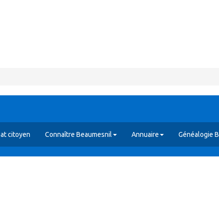
at citoyen
Connaître Beaumesnil
Annuaire
Généalogie 