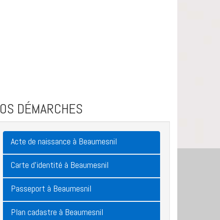
VOS DÉMARCHES
Acte de naissance à Beaumesnil
Carte d'identité à Beaumesnil
Passeport à Beaumesnil
Plan cadastre à Beaumesnil