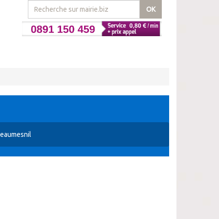
OK
Beaumesnil