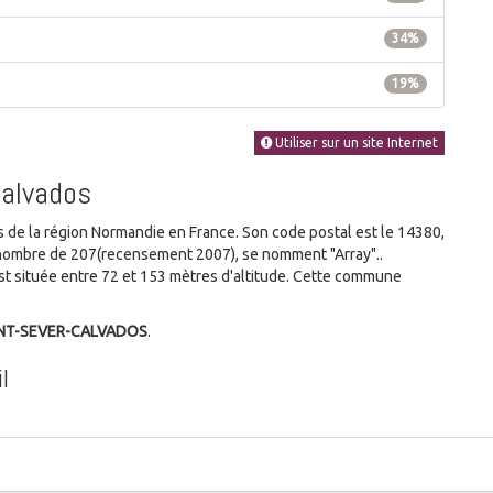
34%
19%
Utiliser sur un site Internet
Calvados
e la région Normandie en France. Son code postal est le 14380,
au nombre de 207(recensement 2007), se nomment "Array"..
 située entre 72 et 153 mètres d'altitude. Cette commune
AINT-SEVER-CALVADOS
.
l