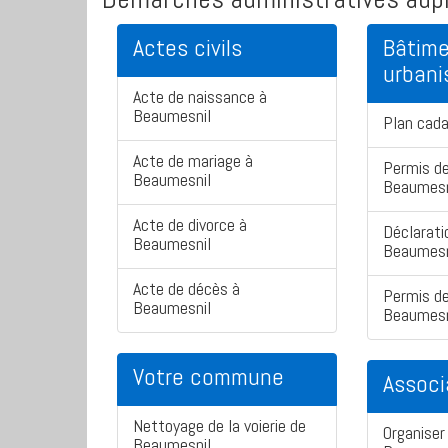
Actes civils
Bâtime
urban
Acte de naissance à
Beaumesnil
Plan cad
Acte de mariage à
Permis de
Beaumesnil
Beaumesn
Acte de divorce à
Déclarati
Beaumesnil
Beaumesn
Acte de décès à
Permis de
Beaumesnil
Beaumesn
Votre commune
Associ
Nettoyage de la voierie de
Organiser 
Beaumesnil