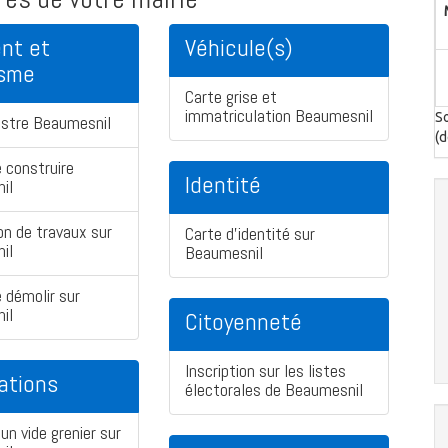
nt et
Véhicule(s)
isme
Carte grise et
immatriculation Beaumesnil
So
astre Beaumesnil
(d
 construire
Identité
il
on de travaux sur
Carte d'identité sur
il
Beaumesnil
 démolir sur
il
Citoyenneté
Inscription sur les listes
ations
électorales de Beaumesnil
un vide grenier sur