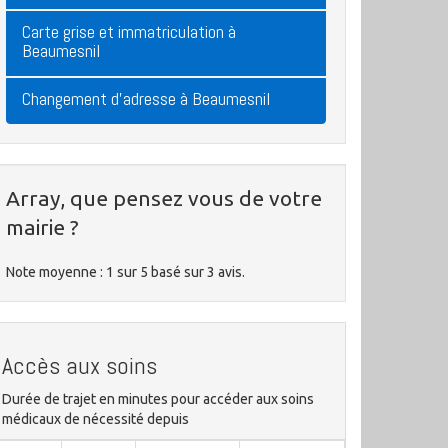
Carte grise et immatriculation à
Beaumesnil
Changement d'adresse à Beaumesnil
Array, que pensez vous de votre
mairie ?
Note moyenne :
1
sur
5
basé sur
3
avis.
Accès aux soins
Durée de trajet en minutes pour accéder aux soins
médicaux de nécessité depuis