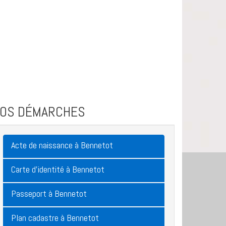
VOS DÉMARCHES
Acte de naissance à Bennetot
Carte d'identité à Bennetot
Passeport à Bennetot
Plan cadastre à Bennetot