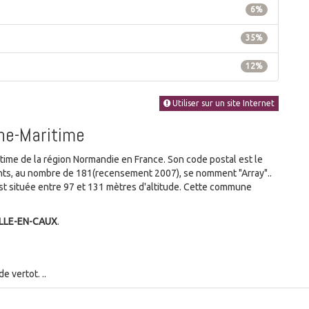
6%
35%
12%
Utiliser sur un site Internet
ine-Maritime
me de la région Normandie en France. Son code postal est le
tants, au nombre de 181(recensement 2007), se nomment "Array"..
 située entre 97 et 131 mètres d'altitude. Cette commune
ILLE-EN-CAUX
.
 vertot. ..