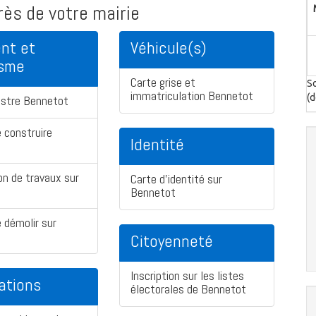
ès de votre mairie
nt et
Véhicule(s)
isme
Carte grise et
So
immatriculation Bennetot
(d
astre Bennetot
 construire
Identité
on de travaux sur
Carte d'identité sur
Bennetot
 démolir sur
Citoyenneté
Inscription sur les listes
ations
électorales de Bennetot