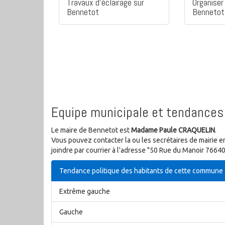
Travaux d'éclairage sur
Organiser 
Bennetot
Bennetot
Equipe municipale et tendances 
Le maire de Bennetot est
Madame Paule CRAQUELIN
.
Vous pouvez contacter la ou les secrétaires de mairie e
joindre par courrier à l'adresse "50 Rue du Manoir 766
Tendance politique des habitants de cette commune
Extrême gauche
Gauche