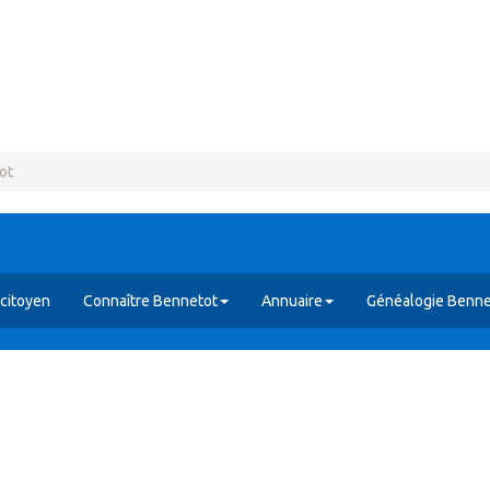
ot
citoyen
Connaître Bennetot
Annuaire
Généalogie Benne