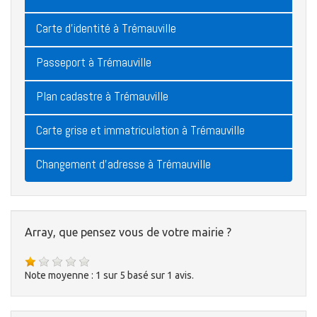
Carte d'identité à Trémauville
Passeport à Trémauville
Plan cadastre à Trémauville
Carte grise et immatriculation à Trémauville
Changement d'adresse à Trémauville
Array, que pensez vous de votre mairie ?
Note moyenne :
1
sur
5
basé sur
1
avis.