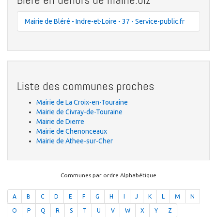
Mairie de Bléré - Indre-et-Loire - 37 - Service-public.fr
Liste des communes proches
Mairie de La Croix-en-Touraine
Mairie de Civray-de-Touraine
Mairie de Dierre
Mairie de Chenonceaux
Mairie de Athee-sur-Cher
Communes par ordre Alphabétique
A
B
C
D
E
F
G
H
I
J
K
L
M
N
O
P
Q
R
S
T
U
V
W
X
Y
Z