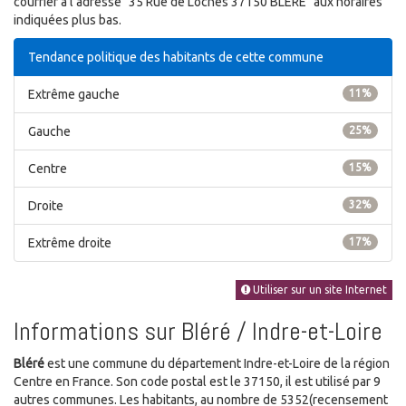
courrier à l'adresse "35 Rue de Loches 37150 BLERE" aux horaires
indiquées plus bas.
Tendance politique des habitants de cette commune
Extrême gauche
11%
Gauche
25%
Centre
15%
Droite
32%
Extrême droite
17%
Utiliser sur un site Internet
Informations sur Bléré / Indre-et-Loire
Bléré
est une commune du département Indre-et-Loire de la région
Centre en France. Son code postal est le 37150, il est utilisé par 9
autres communes. Les habitants, au nombre de 5352(recensement