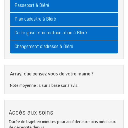
Passeport à Bléré
Plan cadastre à Bléré
Carte grise et immatriculation à Bléré
Changement d'adresse à Bléré
Array, que pensez vous de votre mairie ?
Note moyenne :
2
sur
5
basé sur
3
avis.
Accès aux soins
Durée de trajet en minutes pour accéder aux soins médicaux
de nécessité depuis