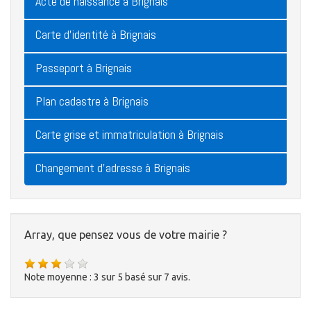
Acte de naissance à Brignais
Carte d'identité à Brignais
Passeport à Brignais
Plan cadastre à Brignais
Carte grise et immatriculation à Brignais
Changement d'adresse à Brignais
Array, que pensez vous de votre mairie ?
Note moyenne :
3
sur
5
basé sur
7
avis.