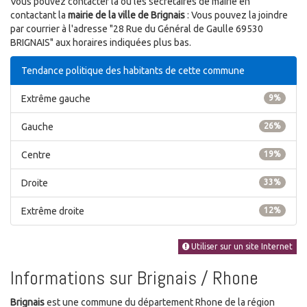
Vous pouvez contacter la ou les secrétaires de mairie en
contactant la
mairie de la ville de Brignais
: Vous pouvez la joindre
par courrier à l'adresse "28 Rue du Général de Gaulle 69530
BRIGNAIS" aux horaires indiquées plus bas.
Tendance politique des habitants de cette commune
Extrême gauche
9%
Gauche
26%
Centre
19%
Droite
33%
Extrême droite
12%
Utiliser sur un site Internet
Informations sur Brignais / Rhone
Brignais
est une commune du département Rhone de la région