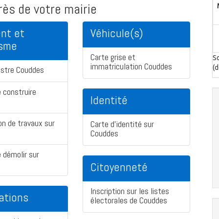
ès de votre mairie
nt et
Véhicule(s)
isme
Carte grise et
So
immatriculation Couddes
(d
astre Couddes
 construire
Identité
on de travaux sur
Carte d'identité sur
Couddes
 démolir sur
Citoyenneté
Inscription sur les listes
ations
électorales de Couddes