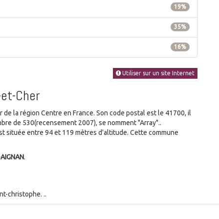
19%
35%
16%
Utiliser sur un site Internet
-et-Cher
e la région Centre en France. Son code postal est le 41700, il
ombre de 530(recensement 2007), se nomment "Array"..
 située entre 94 et 119 mètres d'altitude. Cette commune
-AIGNAN
.
t-christophe. ..