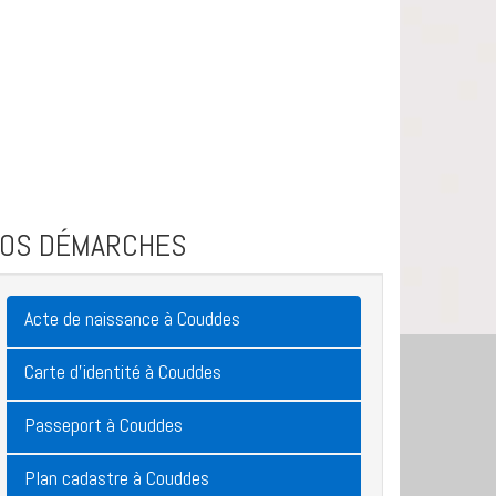
VOS DÉMARCHES
Acte de naissance à Couddes
Carte d'identité à Couddes
Passeport à Couddes
Plan cadastre à Couddes