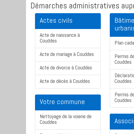
Démarches administratives aupr
Actes civils
Bâtime
urban
Acte de naissance à
Couddes
Plan cad
Acte de mariage à Couddes
Permis de
Couddes
Acte de divorce à Couddes
Déclarati
Acte de décès à Couddes
Couddes
Permis de
Couddes
Votre commune
Nettoyage de la voierie de
Associ
Couddes