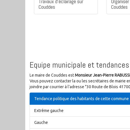
Travaux d'éclairage sur
Organiser 
Couddes
Couddes
Equipe municipale et tendances 
Le maire de Couddes est
Monsieur Jean-Pierre RABUS
Vous pouvez contacter la ou les secrétaires de mairie e
joindre par courrier à l'adresse "30 Route de Blois 417
Tendance politique des habitants de cette commune
Extrême gauche
Gauche