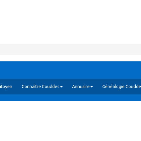
itoyen
Connaître Couddes
Annuaire
Généalogie Coudde