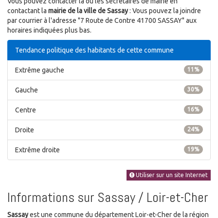
Vous pouvez contacter la ou les secrétaires de mairie en
contactant la
mairie de la ville de Sassay
: Vous pouvez la joindre
par courrier à l'adresse "7 Route de Contre 41700 SASSAY" aux
horaires indiquées plus bas.
Tendance politique des habitants de cette commune
Extrême gauche
11%
Gauche
30%
Centre
16%
Droite
24%
Extrême droite
19%
Utiliser sur un site Internet
Informations sur Sassay / Loir-et-Cher
Sassay
est une commune du département Loir-et-Cher de la région