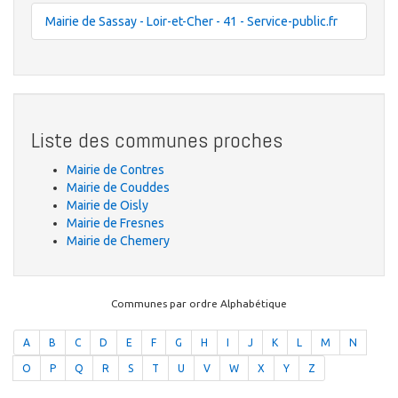
Mairie de Sassay - Loir-et-Cher - 41 - Service-public.fr
Liste des communes proches
Mairie de Contres
Mairie de Couddes
Mairie de Oisly
Mairie de Fresnes
Mairie de Chemery
Communes par ordre Alphabétique
A
B
C
D
E
F
G
H
I
J
K
L
M
N
O
P
Q
R
S
T
U
V
W
X
Y
Z