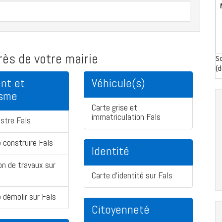
ès de votre mairie
So
(d
nt et
Véhicule(s)
isme
Carte grise et
immatriculation Fals
stre Fals
 construire Fals
Identité
on de travaux sur
Carte d'identité sur Fals
 démolir sur Fals
Citoyenneté