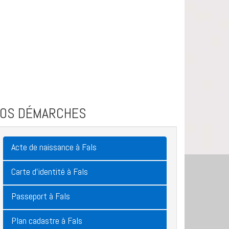
VOS DÉMARCHES
Acte de naissance à Fals
Carte d'identité à Fals
Passeport à Fals
Plan cadastre à Fals