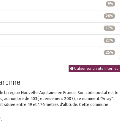
9%
26%
17%
23%
25%
Utiliser sur un site Internet
Garonne
la région Nouvelle-Aquitaine en France. Son code postal est le
ants, au nombre de 403(recensement 2007), se nomment "Array"..
 située entre 49 et 176 mètres d'altitude. Cette commune
T
.