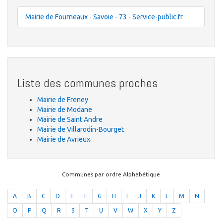
Mairie de Fourneaux - Savoie - 73 - Service-public.fr
Liste des communes proches
Mairie de Freney
Mairie de Modane
Mairie de Saint Andre
Mairie de Villarodin-Bourget
Mairie de Avrieux
Communes par ordre Alphabétique
A
B
C
D
E
F
G
H
I
J
K
L
M
N
O
P
Q
R
S
T
U
V
W
X
Y
Z