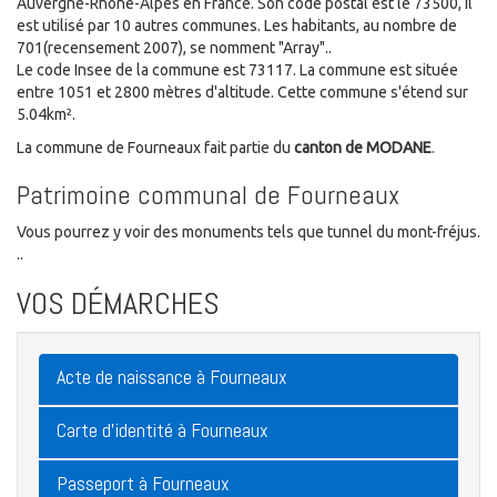
Auvergne-Rhône-Alpes en France. Son code postal est le 73500, il
est utilisé par 10 autres communes. Les habitants, au nombre de
701(recensement 2007), se nomment "Array"..
Le code Insee de la commune est 73117. La commune est située
entre 1051 et 2800 mètres d'altitude. Cette commune s'étend sur
5.04km².
La commune de Fourneaux fait partie du
canton de MODANE
.
Patrimoine communal de Fourneaux
Vous pourrez y voir des monuments tels que tunnel du mont-fréjus.
..
VOS DÉMARCHES
Acte de naissance à Fourneaux
Carte d'identité à Fourneaux
Passeport à Fourneaux