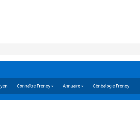
oyen
Connaître Freney
Annuaire
Généalogie Freney