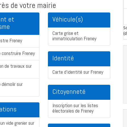
ès de votre mairie
nt et
Véhicule(s)
isme
So
Carte grise et
(d
immatriculation Freney
stre Freney
 construire Freney
Identité
on de travaux sur
Carte d'identité sur Freney
 démolir sur
Citoyenneté
Inscription sur les listes
ations
électorales de Freney
un vide grenier sur