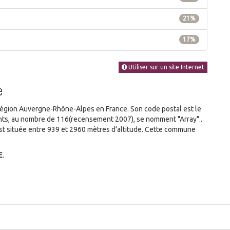
21%
17%
Utiliser sur un site Internet
e
égion Auvergne-Rhône-Alpes en France. Son code postal est le
tants, au nombre de 116(recensement 2007), se nomment "Array"..
t située entre 939 et 2960 mètres d'altitude. Cette commune
E
.