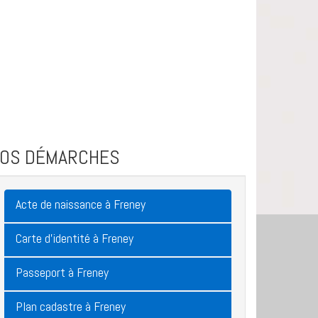
VOS DÉMARCHES
Acte de naissance à Freney
Carte d'identité à Freney
Passeport à Freney
Plan cadastre à Freney