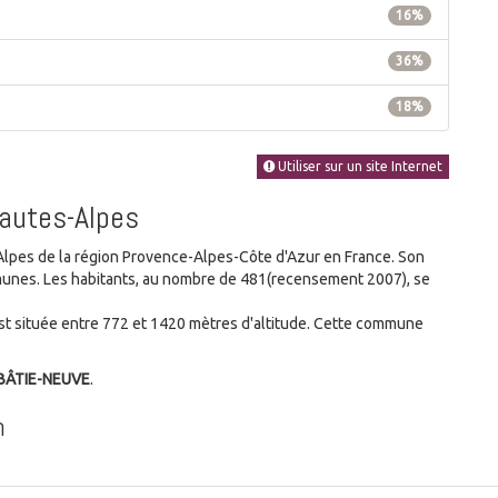
16%
36%
18%
Utiliser sur un site Internet
Hautes-Alpes
pes de la région Provence-Alpes-Côte d'Azur en France. Son
ommunes. Les habitants, au nombre de 481(recensement 2007), se
t située entre 772 et 1420 mètres d'altitude. Cette commune
-BÂTIE-NEUVE
.
n