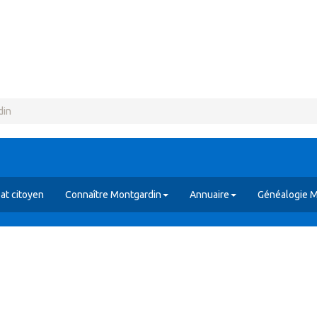
din
at citoyen
Connaître Montgardin
Annuaire
Généalogie M