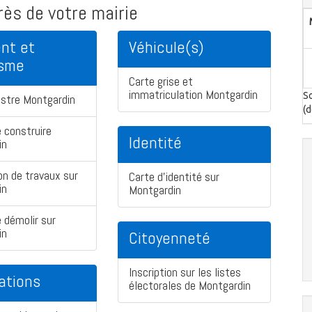
ès de votre mairie
nt et
Véhicule(s)
isme
Carte grise et
immatriculation Montgardin
So
stre Montgardin
(d
 construire
Identité
in
on de travaux sur
Carte d'identité sur
in
Montgardin
 démolir sur
in
Citoyenneté
Inscription sur les listes
ations
électorales de Montgardin