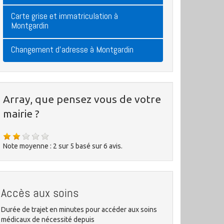
Carte grise et immatriculation à
Montgardin
Changement d'adresse à Montgardin
Array, que pensez vous de votre
mairie ?
Note moyenne :
2
sur
5
basé sur
6
avis.
Accès aux soins
Durée de trajet en minutes pour accéder aux soins
médicaux de nécessité depuis