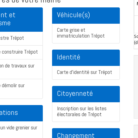
nt et
Véhicule(s)
isme
Carte grise et
immatriculation Trépot
So
stre Trépot
(d
 construire Trépot
Identité
on de travaux sur
Carte d'identité sur Trépot
 démolir sur
Citoyenneté
Inscription sur les listes
ations
électorales de Trépot
un vide grenier sur
Changement