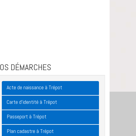
VOS DÉMARCHES
Acte de naissance à Trépot
Carte d'identité à Trépot
Passeport à Trépot
Plan cadastre à Trépot