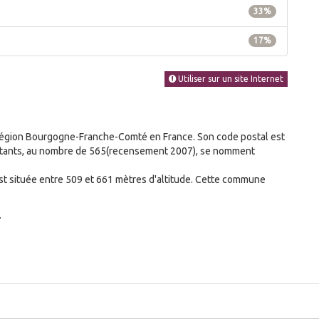
33%
17%
Utiliser sur un site Internet
égion Bourgogne-Franche-Comté en France. Son code postal est
abitants, au nombre de 565(recensement 2007), se nomment
t située entre 509 et 661 mètres d'altitude. Cette commune
.