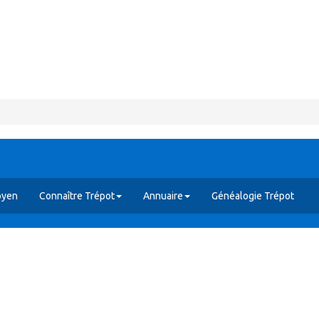
oyen
Connaître Trépot
Annuaire
Généalogie Trépot