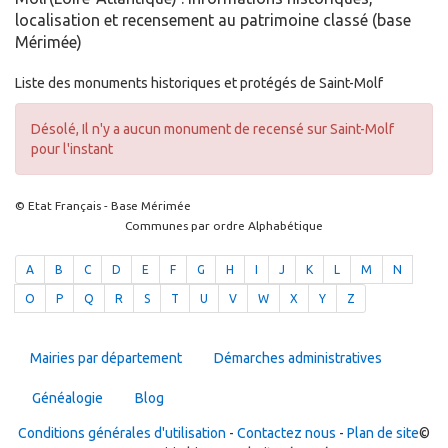
localisation et recensement au patrimoine classé (base
Mérimée)
Liste des monuments historiques et protégés de Saint-Molf
Désolé, Il n'y a aucun monument de recensé sur Saint-Molf
pour l'instant
© Etat Français - Base Mérimée
Communes par ordre Alphabétique
A
B
C
D
E
F
G
H
I
J
K
L
M
N
O
P
Q
R
S
T
U
V
W
X
Y
Z
Mairies par département
Démarches administratives
Généalogie
Blog
Conditions générales d'utilisation
-
Contactez nous
-
Plan de site
©