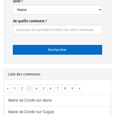
Quoi ?
de quelle commune ?
Rechercher
Liste des communes
«
1
2
3
4
5
6
7
8
9
»
Mairie de Conde-sur-Aisne
Mairie de Conde-sur-Suippe