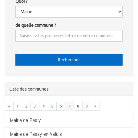
Quoi ?
de quelle commune ?
Rechercher
Liste des communes
«
1
2
3
4
5
6
7
8
9
»
Mairie de Pasly
Mairie de Passy-en-Valois