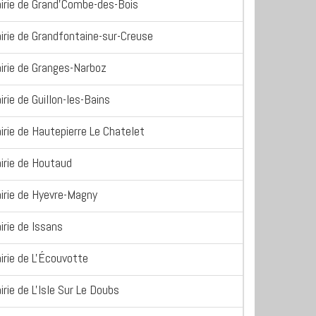
irie de Grand'Combe-des-Bois
irie de Grandfontaine-sur-Creuse
irie de Granges-Narboz
irie de Guillon-les-Bains
irie de Hautepierre Le Chatelet
irie de Houtaud
irie de Hyevre-Magny
irie de Issans
irie de L'Écouvotte
irie de L'Isle Sur Le Doubs