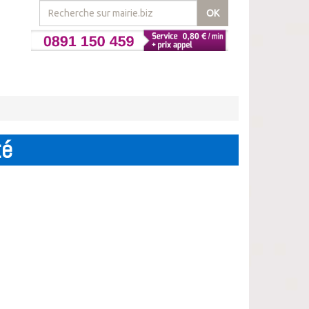
OK
té