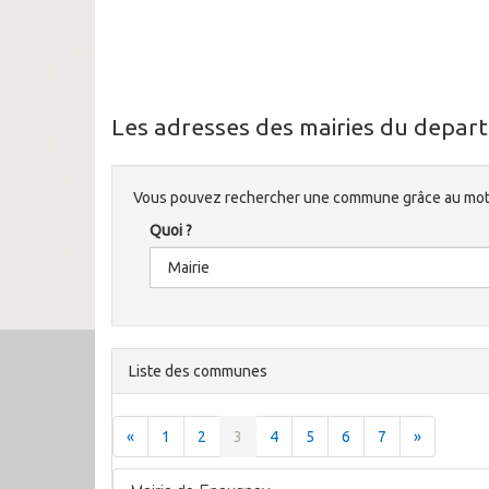
Les adresses des mairies du depart
Vous pouvez rechercher une commune grâce au mote
Quoi ?
Liste des communes
«
1
2
3
4
5
6
7
»