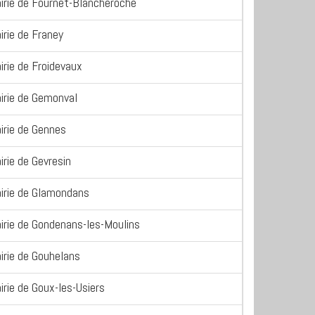
irie de Fournet-Blancheroche
irie de Franey
irie de Froidevaux
irie de Gemonval
irie de Gennes
irie de Gevresin
irie de Glamondans
irie de Gondenans-les-Moulins
irie de Gouhelans
irie de Goux-les-Usiers