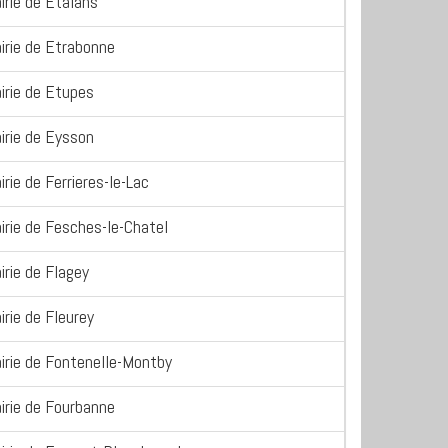
irie de Etalans
irie de Etrabonne
irie de Etupes
irie de Eysson
irie de Ferrieres-le-Lac
irie de Fesches-le-Chatel
irie de Flagey
irie de Fleurey
irie de Fontenelle-Montby
irie de Fourbanne