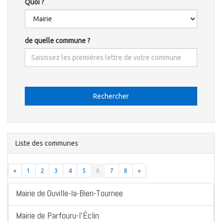
Quoi ?
de quelle commune ?
Rechercher
Liste des communes
«
1
2
3
4
5
6
7
8
»
Mairie de Ouville-la-Bien-Tournee
Mairie de Parfouru-l'Éclin