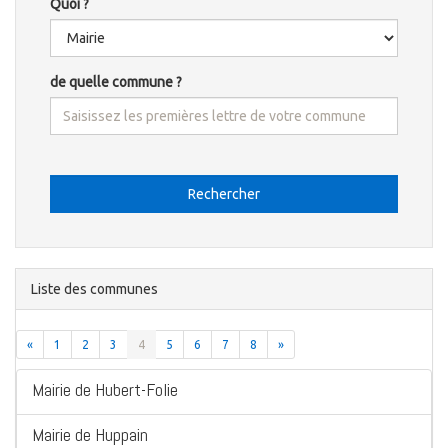
Quoi ?
de quelle commune ?
Rechercher
Liste des communes
«
1
2
3
4
5
6
7
8
»
Mairie de Hubert-Folie
Mairie de Huppain